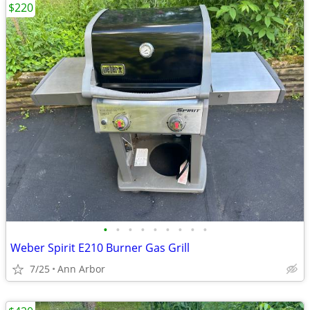
$220
•
•
•
•
•
•
•
•
•
Weber Spirit E210 Burner Gas Grill
7/25
Ann Arbor