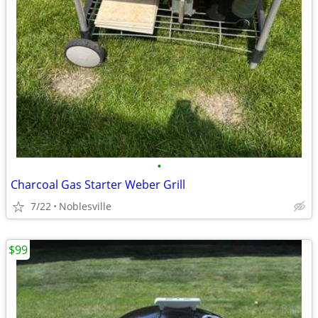
•
Charcoal Gas Starter Weber Grill
7/22
Noblesville
$99