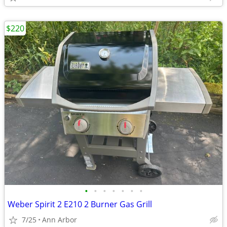
$220
•
•
•
•
•
•
•
Weber Spirit 2 E210 2 Burner Gas Grill
7/25
Ann Arbor