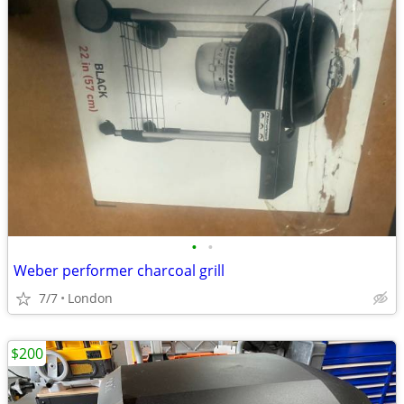
•
•
Weber performer charcoal grill
7/7
London
$200