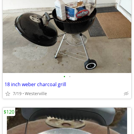
•
•
18 inch weber charcoal grill
7/19
Westerville
$120