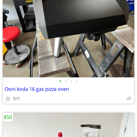
•
•
•
•
Ooni koda 16 gas pizza oven
8/3
$50