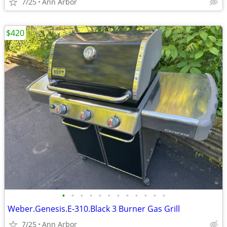
7/25
Ann Arbor
$420
•
•
•
•
•
•
•
•
•
•
•
•
Weber.Genesis.E-310.Black 3 Burner Gas Grill
7/25
Ann Arbor