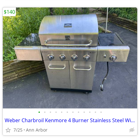
$140
•
•
•
•
•
•
•
•
•
•
•
•
Weber Charbroil Kenmore 4 Burner Stainless Steel With Side Burner
7/25
Ann Arbor