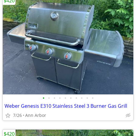
$420
•
•
•
•
•
•
•
•
•
•
Weber Genesis E310 Stainless Steel 3 Burner Gas Grill
7/26
Ann Arbor
$420