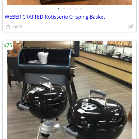
•
•
•
•
•
WEBER CRAFTED Rotisserie Crisping Basket
6/27
$75