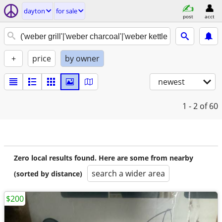
dayton
for sale
post
acct
+
price
by owner
newest
1 - 2
of 60
Zero local results found. Here are some from nearby
search a wider area
(sorted by distance)
$200