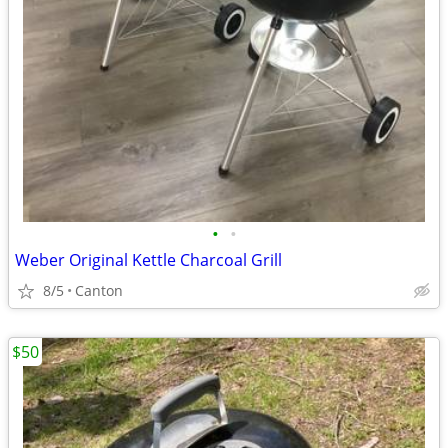
•
•
Weber Original Kettle Charcoal Grill
8/5
Canton
$50