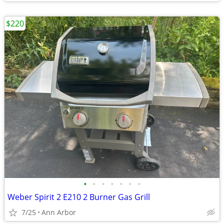
$220
•
•
•
•
•
•
•
Weber Spirit 2 E210 2 Burner Gas Grill
7/25
Ann Arbor