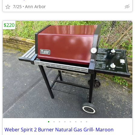
7/25
Ann Arbor
$220
•
•
•
•
•
•
•
•
Weber Spirit 2 Burner Natural Gas Grill- Maroon