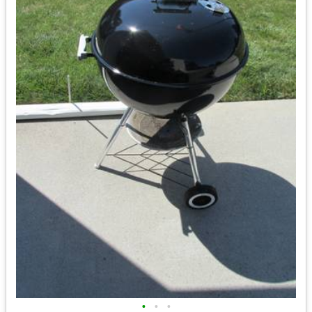
•
•
•