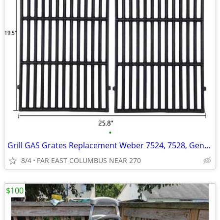
•
Grill GAS Grates Replacement Weber 7524, 7528, Genesis 300 E310 BBQ
8/4
FAR EAST COLUMBUS NEAR 270
$100