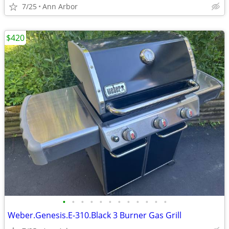
7/25
Ann Arbor
$420
•
•
•
•
•
•
•
•
•
•
•
•
Weber.Genesis.E-310.Black 3 Burner Gas Grill