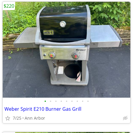
$220
•
•
•
•
•
•
•
•
•
Weber Spirit E210 Burner Gas Grill
7/25
Ann Arbor