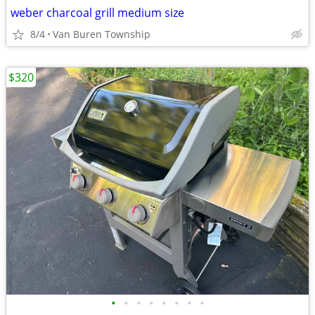
weber charcoal grill medium size
8/4
Van Buren Township
$320
•
•
•
•
•
•
•
•