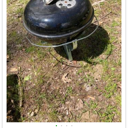
•
•
•
•