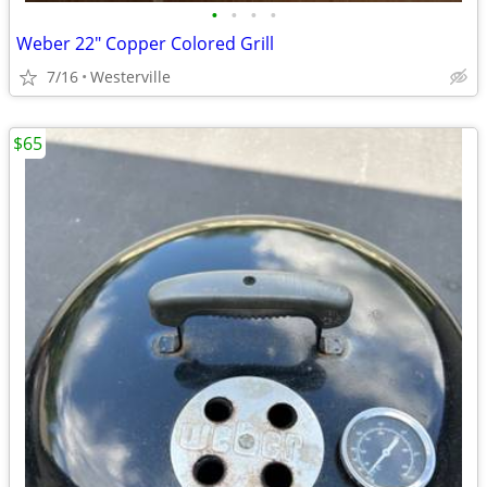
•
•
•
•
Weber 22" Copper Colored Grill
7/16
Westerville
$65