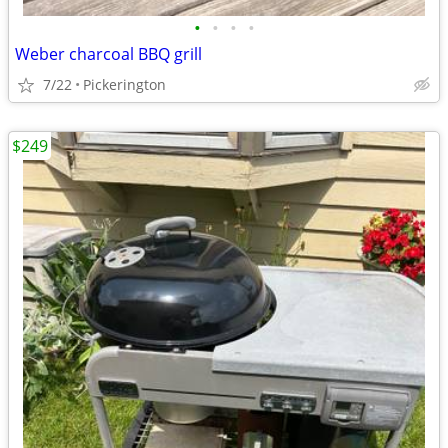
•
•
•
•
Weber charcoal BBQ grill
7/22
Pickerington
$249