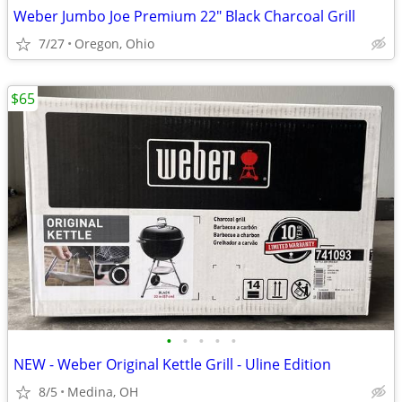
Weber Jumbo Joe Premium 22" Black Charcoal Grill
7/27
Oregon, Ohio
$65
•
•
•
•
•
NEW - Weber Original Kettle Grill - Uline Edition
8/5
Medina, OH