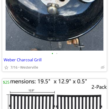
•
•
Weber Charcoal Grill
7/16
Westerville
$25