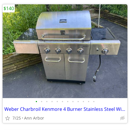
$140
•
•
•
•
•
•
•
•
•
•
•
•
Weber Charbroil Kenmore 4 Burner Stainless Steel With Side Burner
7/25
Ann Arbor