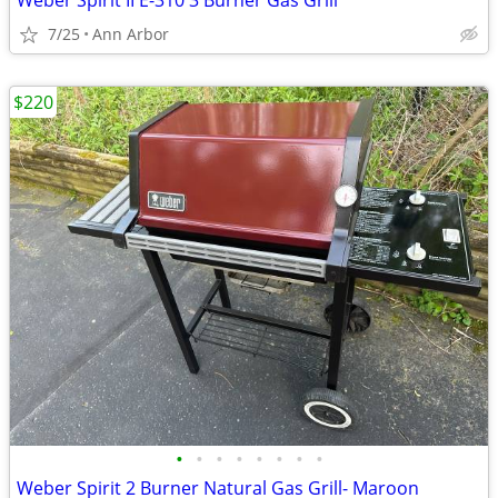
Weber Spirit II E-310 3 Burner Gas Grill
7/25
Ann Arbor
$220
•
•
•
•
•
•
•
•
Weber Spirit 2 Burner Natural Gas Grill- Maroon